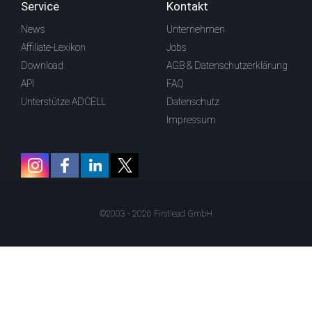
Service
Kontakt
News
Unternehmen
Affiliate-Lexikon
Jobs
Download
AGB & Datenschutzerklärung
API
FAQ
Unterstütze ADCELL
Datenschutz
Impressum
©2003 - 2026 Firstlead GmbH