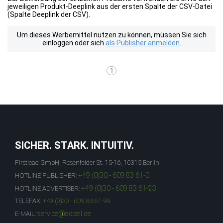
jeweiligen Produkt-Deeplink aus der ersten Spalte der CSV-Datei
(Spalte Deeplink der CSV).
Um dieses Werbemittel nutzen zu können, müssen Sie sich
einloggen oder sich
als Publisher anmelden
.
1
SICHER. STARK. INTUITIV.
Firstlead GmbH, Rosenfelder St. 15-16, 10315 Berlin
+49 (0)30 - 609 83 61-0
HOTLINE PUBLISHER:
+49 (0)30 - 609 83 61-23
HOTLINE ADVERTISER:
TELEFAX:
+49 (0)30 - 609 83 61-99
service@adcell.de
E-MAIL: