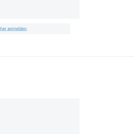
isher anmelden
.