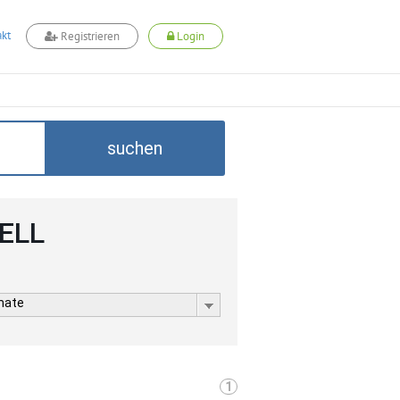
kt
Registrieren
Login
suchen
CELL
rmate
1