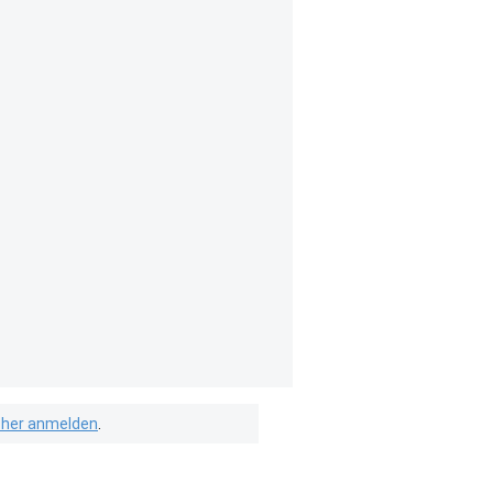
isher anmelden
.