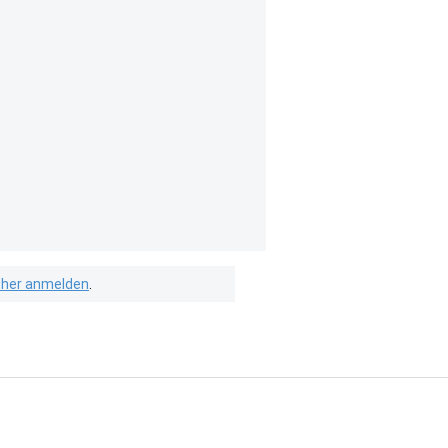
isher anmelden
.