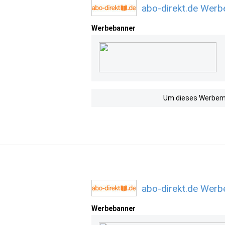
abo-direkt.de Werb
Werbebanner
Um dieses Werbemit
abo-direkt.de Werb
Werbebanner