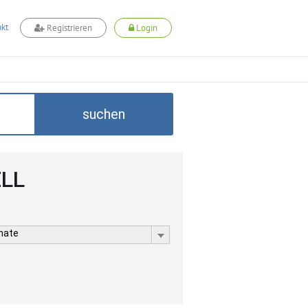
kt
Registrieren
Login
suchen
ELL
rmate