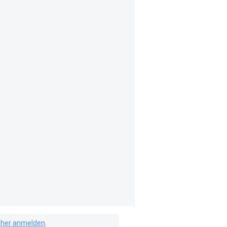
isher anmelden
.