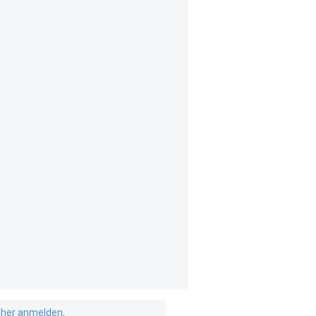
isher anmelden
.