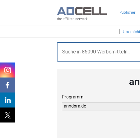
Publisher
the affiliate network
Übersich
an
Programm
anndora.de