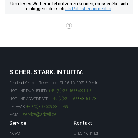
Um dieses Werbemittel nutzen zu können, müssen Sie sich
einloggen oder sich
als Publisher anmelden
.
1
SICHER. STARK. INTUITIV.
Firstlead GmbH, Rosenfelder St. 15-16, 10315 Berlin
+49 (0)30 - 609 83 61-0
HOTLINE PUBLISHER:
+49 (0)30 - 609 83 61-23
HOTLINE ADVERTISER:
TELEFAX:
+49 (0)30 - 609 83 61-99
service@adcell.de
E-MAIL:
Service
Kontakt
News
Unternehmen