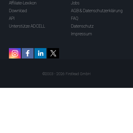
Affiliate-Lexikon
Jobs
Download
AGB & Datenschutzerklärung
API
FAQ
Unterstütze ADCELL
Datenschutz
Impressum
©2003 - 2026 Firstlead GmbH