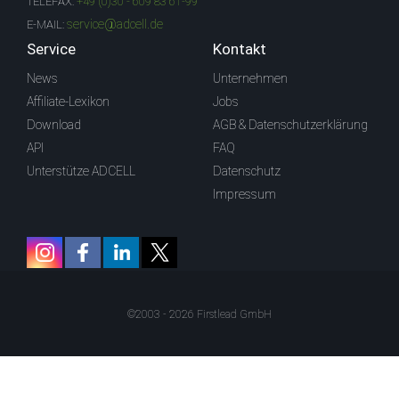
TELEFAX:
+49 (0)30 - 609 83 61-99
service@adcell.de
E-MAIL:
Service
Kontakt
News
Unternehmen
Affiliate-Lexikon
Jobs
Download
AGB & Datenschutzerklärung
API
FAQ
Unterstütze ADCELL
Datenschutz
Impressum
©2003 - 2026 Firstlead GmbH