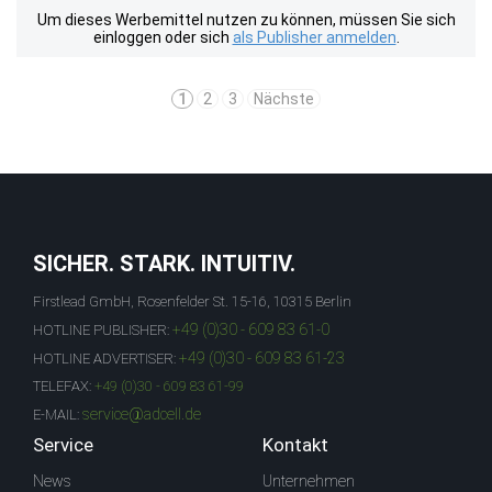
Um dieses Werbemittel nutzen zu können, müssen Sie sich
einloggen oder sich
als Publisher anmelden
.
1
2
3
Nächste
SICHER. STARK. INTUITIV.
Firstlead GmbH, Rosenfelder St. 15-16, 10315 Berlin
+49 (0)30 - 609 83 61-0
HOTLINE PUBLISHER:
+49 (0)30 - 609 83 61-23
HOTLINE ADVERTISER:
TELEFAX:
+49 (0)30 - 609 83 61-99
service@adcell.de
E-MAIL:
Service
Kontakt
News
Unternehmen