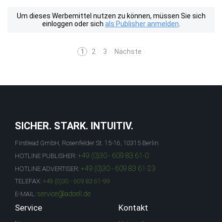
Um dieses Werbemittel nutzen zu können, müssen Sie sich
einloggen oder sich
als Publisher anmelden
.
1
2
3
Nächste
SICHER. STARK. INTUITIV.
Firstlead GmbH, Rosenfelder St. 15-16, 10315 Berlin
+49 (0)30 - 609 83 61-0
HOTLINE PUBLISHER:
+49 (0)30 - 609 83 61-23
HOTLINE ADVERTISER:
TELEFAX:
+49 (0)30 - 609 83 61-99
service@adcell.de
E-MAIL:
Service
Kontakt