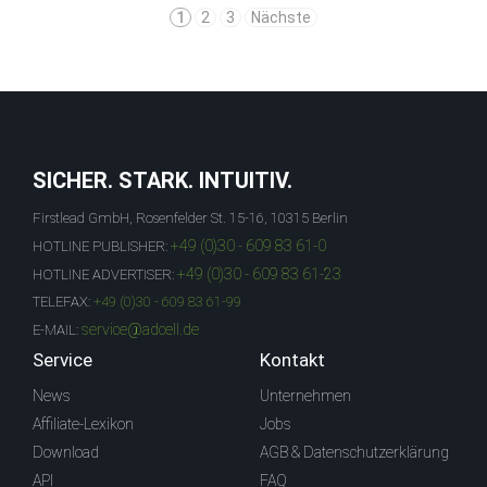
1
2
3
Nächste
SICHER. STARK. INTUITIV.
Firstlead GmbH, Rosenfelder St. 15-16, 10315 Berlin
+49 (0)30 - 609 83 61-0
HOTLINE PUBLISHER:
+49 (0)30 - 609 83 61-23
HOTLINE ADVERTISER:
TELEFAX:
+49 (0)30 - 609 83 61-99
service@adcell.de
E-MAIL:
Service
Kontakt
News
Unternehmen
Affiliate-Lexikon
Jobs
Download
AGB & Datenschutzerklärung
API
FAQ