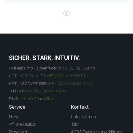
1
SICHER. STARK. INTUITIV.
Firstlead GmbH, Rosenfelder St. 15-16, 10315 Berlin
+49 (0)30 - 609 83 61-0
HOTLINE PUBLISHER:
+49 (0)30 - 609 83 61-23
HOTLINE ADVERTISER:
TELEFAX:
+49 (0)30 - 609 83 61-99
service@adcell.de
E-MAIL:
Service
Kontakt
News
Unternehmen
Affiliate-Lexikon
Jobs
Download
AGB & Datenschutzerklärung