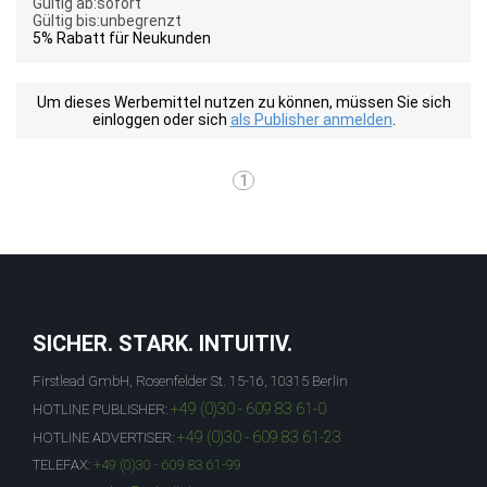
Gültig ab:sofort
Gültig bis:unbegrenzt
5% Rabatt für Neukunden
Um dieses Werbemittel nutzen zu können, müssen Sie sich
einloggen oder sich
als Publisher anmelden
.
1
SICHER. STARK. INTUITIV.
Firstlead GmbH, Rosenfelder St. 15-16, 10315 Berlin
+49 (0)30 - 609 83 61-0
HOTLINE PUBLISHER:
+49 (0)30 - 609 83 61-23
HOTLINE ADVERTISER:
TELEFAX:
+49 (0)30 - 609 83 61-99