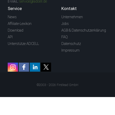
service@adcell.de
E-MAIL:
Service
Kontakt
News
Unternehmen
Affiliate-Lexikon
Jobs
Download
AGB & Datenschutzerklärung
API
FAQ
Unterstütze ADCELL
Datenschutz
Impressum
©2003 - 2026 Firstlead GmbH