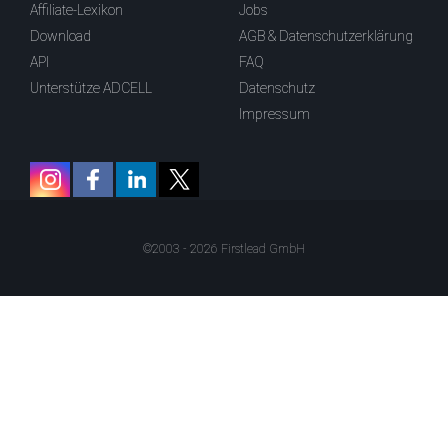
Affiliate-Lexikon
Jobs
Download
AGB & Datenschutzerklärung
API
FAQ
Unterstütze ADCELL
Datenschutz
Impressum
©2003 - 2026 Firstlead GmbH