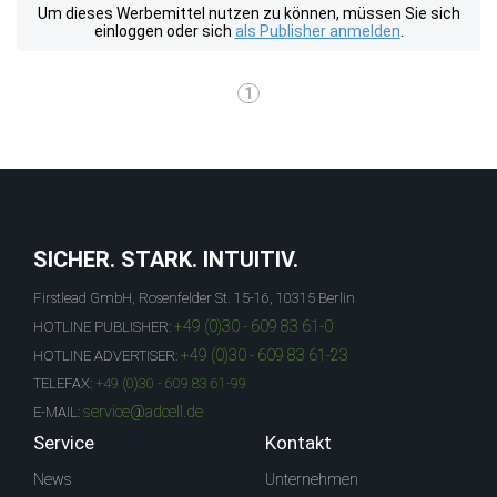
Um dieses Werbemittel nutzen zu können, müssen Sie sich
einloggen oder sich
als Publisher anmelden
.
1
SICHER. STARK. INTUITIV.
Firstlead GmbH, Rosenfelder St. 15-16, 10315 Berlin
+49 (0)30 - 609 83 61-0
HOTLINE PUBLISHER:
+49 (0)30 - 609 83 61-23
HOTLINE ADVERTISER:
TELEFAX:
+49 (0)30 - 609 83 61-99
service@adcell.de
E-MAIL:
Service
Kontakt
News
Unternehmen