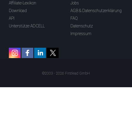
Affiliate-Lexikon
Jobs
Download
AGB & Datenschutzerklärung
API
FAQ
Unterstütze ADCELL
Datenschutz
Impressum
©2003 - 2026 Firstlead GmbH