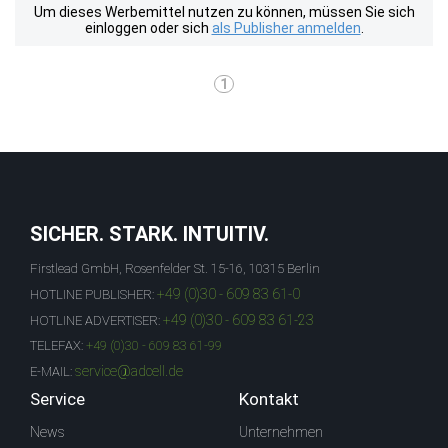
Um dieses Werbemittel nutzen zu können, müssen Sie sich
einloggen oder sich
als Publisher anmelden
.
1
SICHER. STARK. INTUITIV.
Firstlead GmbH, Rosenfelder St. 15-16, 10315 Berlin
+49 (0)30 - 609 83 61-0
HOTLINE PUBLISHER:
+49 (0)30 - 609 83 61-23
HOTLINE ADVERTISER:
TELEFAX:
+49 (0)30 - 609 83 61-99
service@adcell.de
E-MAIL:
Service
Kontakt
News
Unternehmen