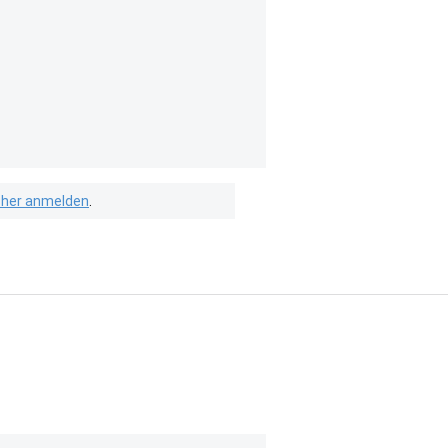
isher anmelden
.