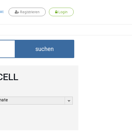
kt
Registrieren
Login
suchen
CELL
rmate