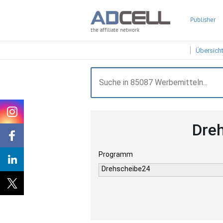
Publisher
the affiliate network
Übersich
Dre
Programm
Drehscheibe24