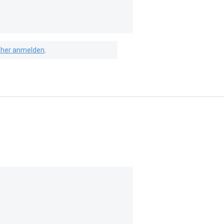
isher anmelden
.