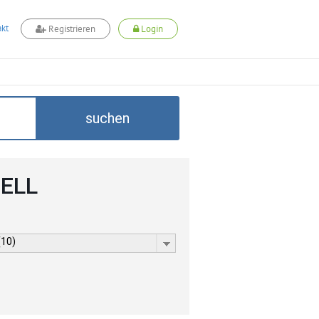
kt
Registrieren
Login
suchen
CELL
(10)