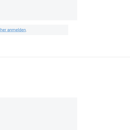
isher anmelden
.