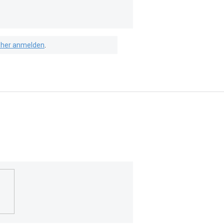
isher anmelden
.