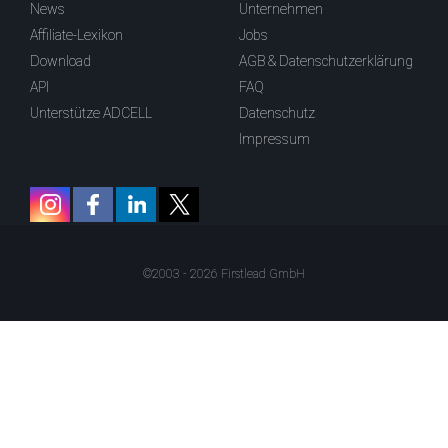
News
Unternehmen
Affiliate-Lexikon
Jobs
Download
AGB & Datenschutzerklärung
API
FAQ
Unterstütze ADCELL
Datenschutz
Impressum
©2003 - 2026 Firstlead GmbH