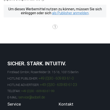
Um dieses Werbemittel nutzen zu können, müssen Sie sich
einloggen oder sich
als Publisher anmelden
.
1
SICHER. STARK. INTUITIV.
Firstlead GmbH, Rosenfelder St. 15-16, 10315 Berlin
+49 (0)30 - 609 83 61-0
HOTLINE PUBLISHER:
+49 (0)30 - 609 83 61-23
HOTLINE ADVERTISER:
TELEFAX:
+49 (0)30 - 609 83 61-99
service@adcell.de
E-MAIL:
Service
Kontakt