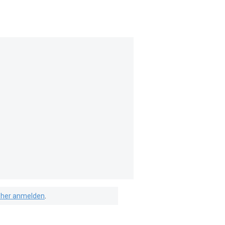
isher anmelden
.