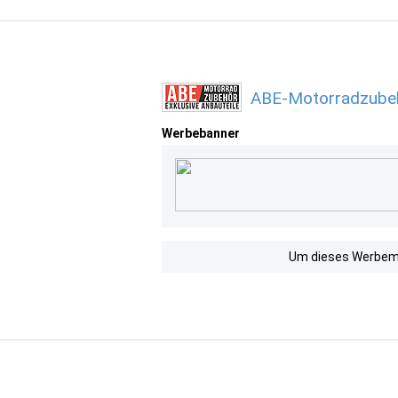
ABE-Motorradzubeh
Werbebanner
Um dieses Werbemit