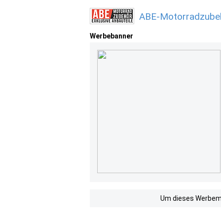
ABE-Motorradzubeh
Werbebanner
Um dieses Werbemit