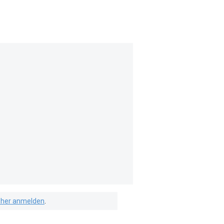
isher anmelden
.