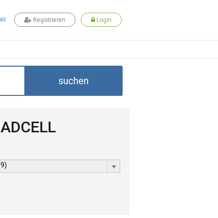
kt
Registrieren
Login
suchen
i ADCELL
(9)