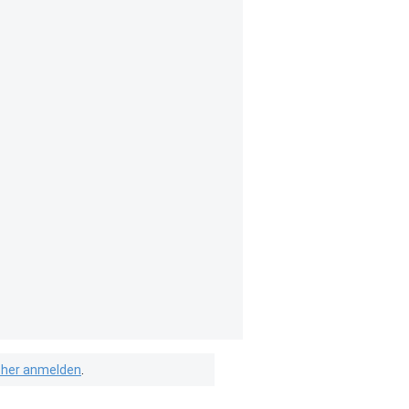
isher anmelden
.