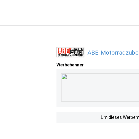
ABE-Motorradzubeh
Werbebanner
Um dieses Werbemit