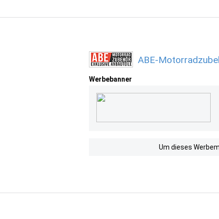
ABE-Motorradzubeh
Werbebanner
Um dieses Werbemit