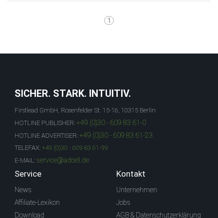
1
SICHER. STARK. INTUITIV.
Firstlead GmbH, Rosenfelder St. 15-16, 10315 Berlin
+49 (0)30 - 609 83 61-0
HOTLINE PUBLISHER:
+49 (0)30 - 609 83 61-23
HOTLINE ADVERTISER:
TELEFAX:
+49 (0)30 - 609 83 61-99
service@adcell.de
E-MAIL:
Service
Kontakt
News
Unternehmen
Affiliate-Lexikon
Jobs
Download
AGB & Datenschutzerklärung