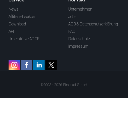
News
Unternehmen
Affiliate-Lexikon
Jobs
Download
AGB & Datenschutzerklärung
API
FAQ
Unterstütze ADCELL
Datenschutz
Impressum
©2003 - 2026 Firstlead GmbH