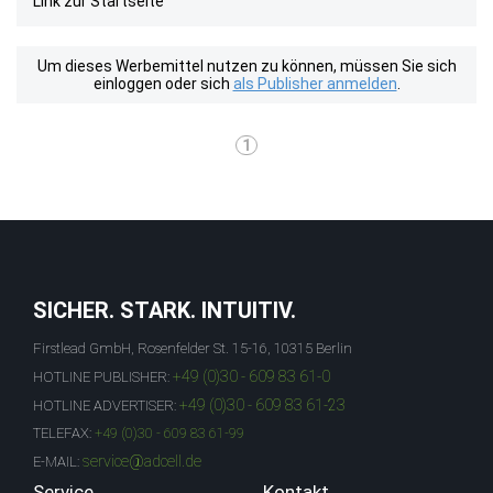
Link zur Startseite
Um dieses Werbemittel nutzen zu können, müssen Sie sich
einloggen oder sich
als Publisher anmelden
.
1
SICHER. STARK. INTUITIV.
Firstlead GmbH, Rosenfelder St. 15-16, 10315 Berlin
+49 (0)30 - 609 83 61-0
HOTLINE PUBLISHER:
+49 (0)30 - 609 83 61-23
HOTLINE ADVERTISER:
TELEFAX:
+49 (0)30 - 609 83 61-99
service@adcell.de
E-MAIL:
Service
Kontakt