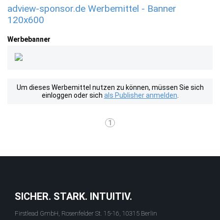
adview-sponsor.de Werbemittel - Banner
120x600
Werbebanner
Um dieses Werbemittel nutzen zu können, müssen Sie sich
einloggen oder sich
als Publisher anmelden
.
1
SICHER. STARK. INTUITIV.
Firstlead GmbH, Rosenfelder St. 15-16, 10315 Berlin