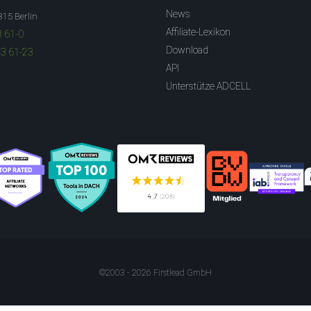
News
315 Berlin
Affiliate-Lexikon
3 61-0
Download
83 61-23
API
Unterstütze ADCELL
©2003 - 2026 Firstlead GmbH