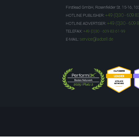
Firstlead GmbH, Rosenfelder St. 15-16, 10
+49 (0)30 - 609 8
HOTLINE PUBLISHER:
+49 (0)30 - 609 
HOTLINE ADVERTISER:
TELEFAX:
+49 (0)30 - 609 83 61-99
service@adcell.de
E-MAIL: