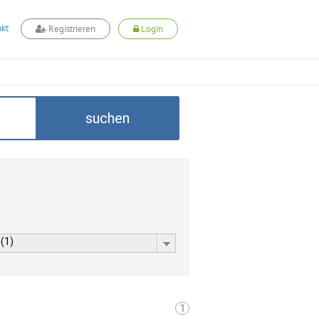
kt
Registrieren
Login
suchen
 (1)
1