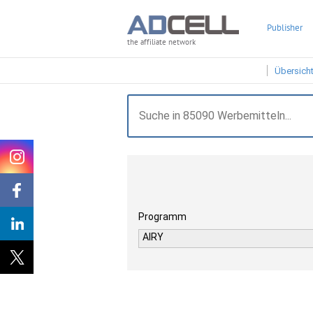
Publisher
the affiliate network
Übersich
Programm
AIRY