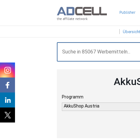
Publisher
the affiliate network
Übersich
AkkuS
Programm
AkkuShop Austria