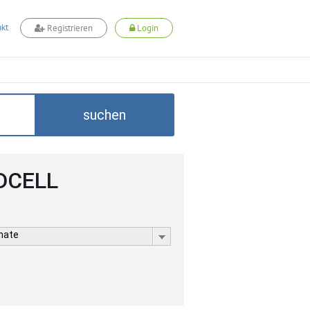
kt
Registrieren
Login
suchen
ADCELL
rmate