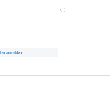
1
isher anmelden
.