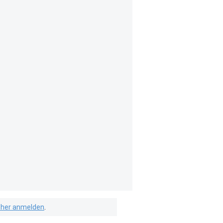
isher anmelden
.