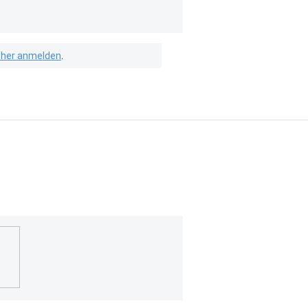
isher anmelden
.