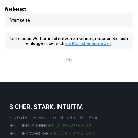
Werbetext
Startseite
Um dieses Werbemittel nutzen zu können, müssen Sie sich
einloggen oder sich
als Publisher anmelden
.
1
SICHER. STARK. INTUITIV.
Firstlead GmbH, Rosenfelder St. 15-16, 10315 Berlin
+49 (0)30 - 609 83 61-0
HOTLINE PUBLISHER:
+49 (0)30 - 609 83 61-23
HOTLINE ADVERTISER: