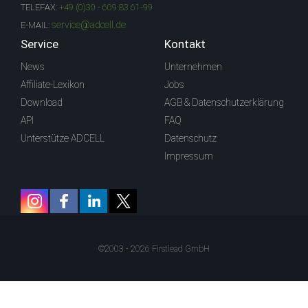
TELEFAX:
+49 (0)30 - 609 83 61-99
service@adcell.de
E-MAIL:
Service
Kontakt
News
Unternehmen
Affiliate-Lexikon
Jobs
Download
AGB & Datenschutzerklärung
API
FAQ
Unterstütze ADCELL
Datenschutz
Impressum
©2003 - 2026 Firstlead GmbH