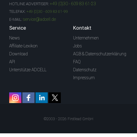
+49 (0)30 - 609 83 61-23
HOTLINE ADVERTISER:
TELEFAX:
+49 (0)30 - 609 83 61-99
service@adcell.de
E-MAIL:
Service
Kontakt
News
Unternehmen
Affiliate-Lexikon
Jobs
Download
AGB & Datenschutzerklärung
API
FAQ
Unterstütze ADCELL
Datenschutz
Impressum
©2003 - 2026 Firstlead GmbH