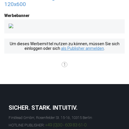
120x600
Werbebanner
Um dieses Werbemittel nutzen zu können, müssen Sie sich
einloggen oder sich
als Publisher anmelden
.
1
SICHER. STARK. INTUITIV.
Firstlead GmbH, Rosenfelder St. 15-16, 10315 Berlin
+49 (0)30 - 609 83 61-0
HOTLINE PUBLISHER: