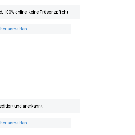
, 100% online, keine Präsenzpflicht
isher anmelden
.
editiert und anerkannt.
isher anmelden
.