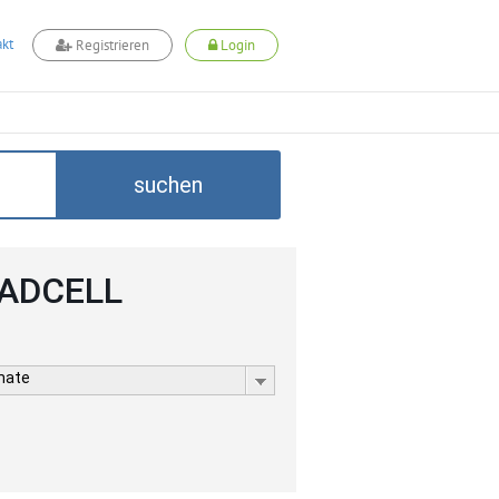
kt
Registrieren
Login
suchen
i ADCELL
rmate