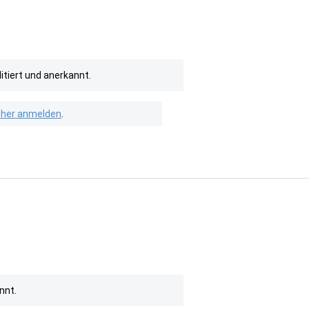
itiert und anerkannt.
isher anmelden
.
nnt.