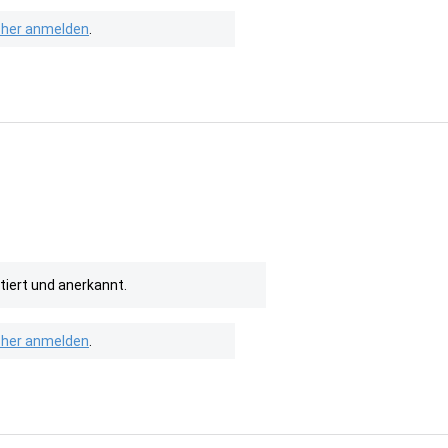
isher anmelden
.
tiert und anerkannt.
isher anmelden
.