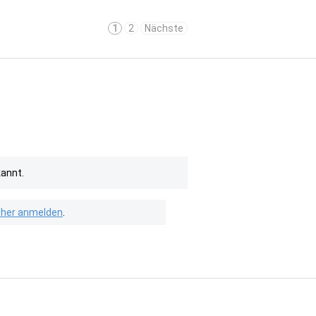
1
2
Nächste
kannt.
isher anmelden
.