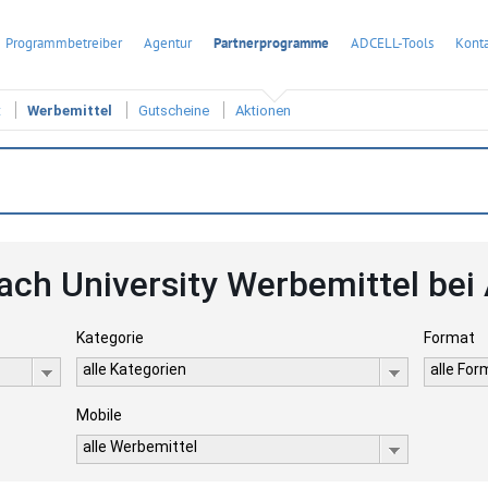
Programmbetreiber
Agentur
Partnerprogramme
ADCELL-Tools
Konta
t
Werbemittel
Gutscheine
Aktionen
ach University Werbemittel be
Kategorie
Format
alle Kategorien
alle Fo
Mobile
alle Werbemittel