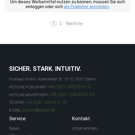
Um dieses Werbemittel nutzen zu können, müssen Sie sich
einloggen oder sich
als Publisher anmelden
.
1
2
Nächste
SICHER. STARK. INTUITIV.
Firstlead GmbH, Rosenfelder St. 15-16, 10315 Berlin
+49 (0)30 - 609 83 61-0
HOTLINE PUBLISHER:
+49 (0)30 - 609 83 61-23
HOTLINE ADVERTISER:
TELEFAX:
+49 (0)30 - 609 83 61-99
service@adcell.de
E-MAIL:
Service
Kontakt
News
Unternehmen