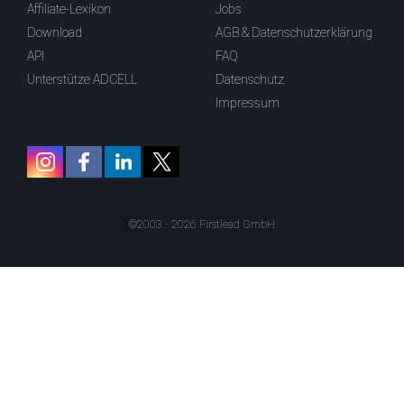
Affiliate-Lexikon
Jobs
Download
AGB & Datenschutzerklärung
API
FAQ
Unterstütze ADCELL
Datenschutz
Impressum
©2003 - 2026 Firstlead GmbH