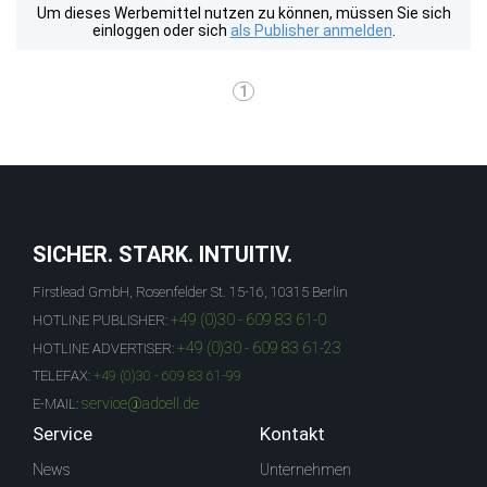
Um dieses Werbemittel nutzen zu können, müssen Sie sich
einloggen oder sich
als Publisher anmelden
.
1
SICHER. STARK. INTUITIV.
Firstlead GmbH, Rosenfelder St. 15-16, 10315 Berlin
+49 (0)30 - 609 83 61-0
HOTLINE PUBLISHER:
+49 (0)30 - 609 83 61-23
HOTLINE ADVERTISER:
TELEFAX:
+49 (0)30 - 609 83 61-99
service@adcell.de
E-MAIL:
Service
Kontakt
News
Unternehmen