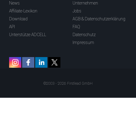
News
Unternehmen
Affiliate-Lexikon
Jobs
Download
AGB & Datenschutzerklärung
API
FAQ
Unterstütze ADCELL
Datenschutz
Impressum
©2003 - 2026 Firstlead GmbH