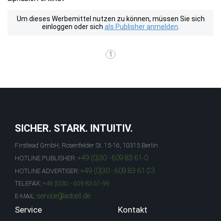
Um dieses Werbemittel nutzen zu können, müssen Sie sich
einloggen oder sich
als Publisher anmelden
.
1
SICHER. STARK. INTUITIV.
Firstlead GmbH, Rosenfelder St. 15-16, 10315 Berlin
+49 (0)30 - 609 83 61-0
HOTLINE PUBLISHER:
+49 (0)30 - 609 83 61-23
HOTLINE ADVERTISER:
TELEFAX:
+49 (0)30 - 609 83 61-99
service@adcell.de
E-MAIL:
Service
Kontakt