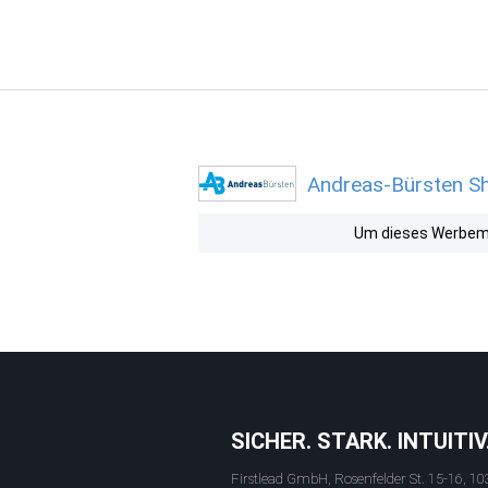
Andreas-Bürsten Sh
Um dieses Werbemit
SICHER. STARK. INTUITIV
Firstlead GmbH, Rosenfelder St. 15-16, 10