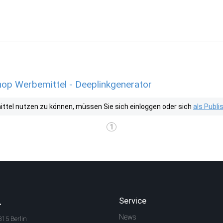
op Werbemittel - Deeplinkgenerator
tel nutzen zu können, müssen Sie sich einloggen oder sich
als Publ
1
.
Service
News
315 Berlin