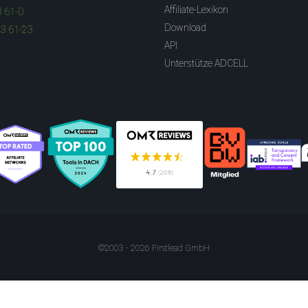
Affiliate-Lexikon
3 61-0
Download
83 61-23
API
Unterstütze ADCELL
©2003 - 2026 Firstlead GmbH