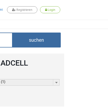
kt
Registrieren
Login
suchen
i ADCELL
 (1)