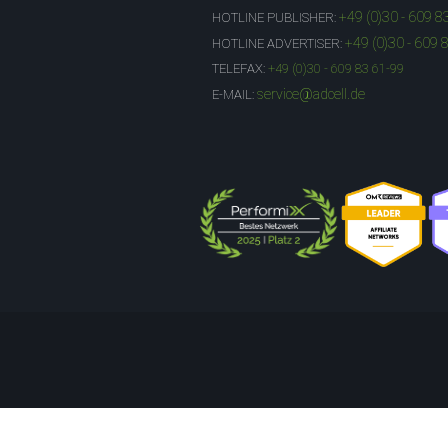
+49 (0)30 - 609 8
HOTLINE PUBLISHER:
+49 (0)30 - 609 
HOTLINE ADVERTISER:
TELEFAX:
+49 (0)30 - 609 83 61-99
service@adcell.de
E-MAIL: