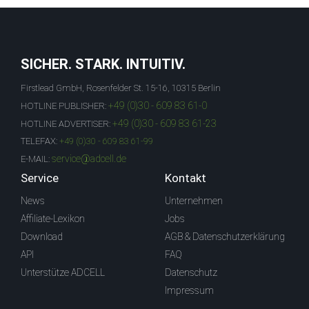
SICHER. STARK. INTUITIV.
Firstlead GmbH, Rosenfelder St. 15-16, 10315 Berlin
+49 (0)30 - 609 83 61-0
HOTLINE PUBLISHER:
+49 (0)30 - 609 83 61-23
HOTLINE ADVERTISER:
TELEFAX:
+49 (0)30 - 609 83 61-99
service@adcell.de
E-MAIL:
Service
Kontakt
News
Unternehmen
Affiliate-Lexikon
Jobs
Download
AGB & Datenschutzerklärung
API
FAQ
Unterstütze ADCELL
Datenschutz
Impressum