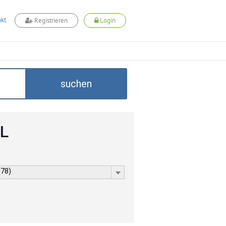
kt
Registrieren
Login
suchen
LL
(78)