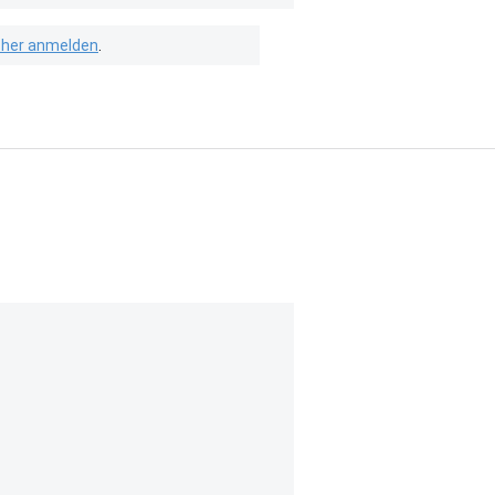
isher anmelden
.