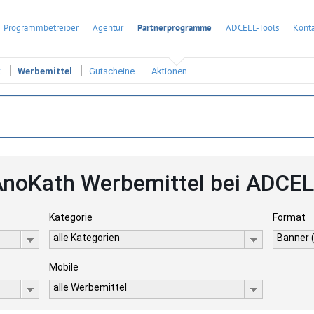
Programmbetreiber
Agentur
Partnerprogramme
ADCELL-Tools
Konta
t
Werbemittel
Gutscheine
Aktionen
noKath Werbemittel bei ADCE
Kategorie
Format
alle Kategorien
Banner 
Mobile
alle Werbemittel