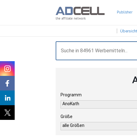
Publisher
the affiliate network
Übersich
A
Programm
AnoKath
Größe
alle Größen