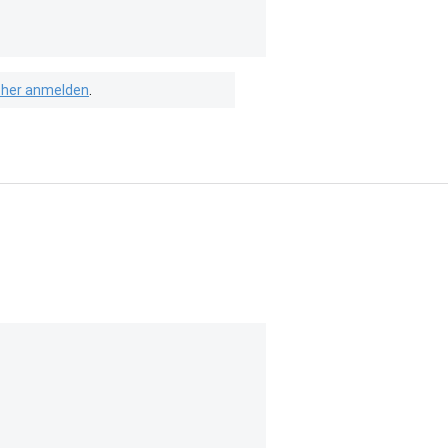
isher anmelden
.