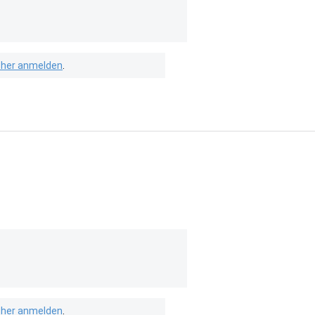
isher anmelden
.
isher anmelden
.