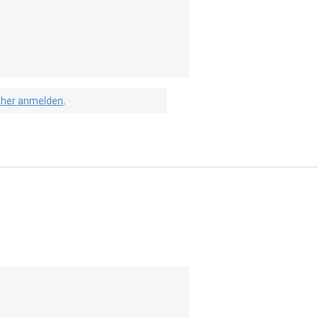
isher anmelden
.