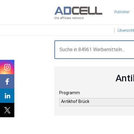
Publisher
the affiliate network
Übersich
Anti
Programm
Antikhof Brück