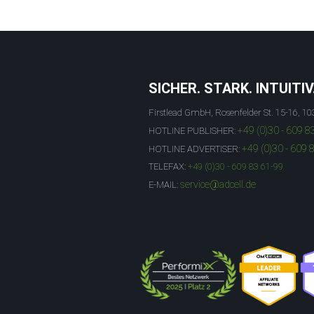
SICHER. STARK. INTUITIV
Firstlead GmbH, Rosenfelder St. 15-16, 10
+49 (0)30 - 609 8
HOTLINE PUBLISHER:
+49 (0)30 - 609 
HOTLINE ADVERTISER:
TELEFAX:
+49 (0)30 - 609 83 61-99
service@adcell.de
E-MAIL: