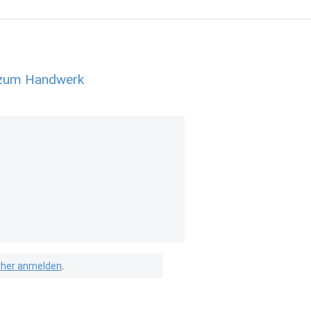
e zum Handwerk
isher anmelden
.