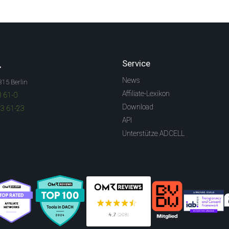
.
Service
News
315 Berlin
Affiliate-Lexikon
3 61-0
Download
83 61-23
API
Unterstütze ADCELL