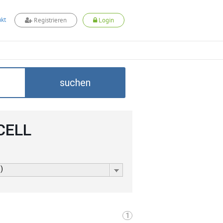
kt
Registrieren
Login
suchen
DCELL
)
1