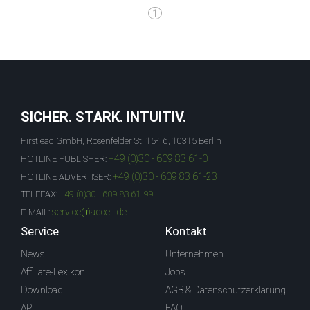
1
SICHER. STARK. INTUITIV.
Firstlead GmbH, Rosenfelder St. 15-16, 10315 Berlin
+49 (0)30 - 609 83 61-0
HOTLINE PUBLISHER:
+49 (0)30 - 609 83 61-23
HOTLINE ADVERTISER:
TELEFAX:
+49 (0)30 - 609 83 61-99
service@adcell.de
E-MAIL:
Service
Kontakt
News
Unternehmen
Affiliate-Lexikon
Jobs
Download
AGB & Datenschutzerklärung
API
FAQ