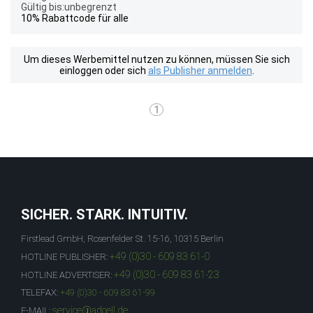
Gültig bis:unbegrenzt
10% Rabattcode für alle
Um dieses Werbemittel nutzen zu können, müssen Sie sich
einloggen oder sich
als Publisher anmelden
.
1
SICHER. STARK. INTUITIV.
Firstlead GmbH, Rosenfelder St. 15-16, 10315 Berlin
+49 (0)30 - 609 83 61-0
HOTLINE PUBLISHER:
+49 (0)30 - 609 83 61-23
HOTLINE ADVERTISER:
TELEFAX:
+49 (0)30 - 609 83 61-99
service@adcell.de
E-MAIL: