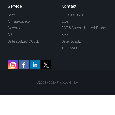
Service
Kontakt
News
Unternehmen
Affiliate-Lexikon
Jobs
Download
AGB & Datenschutzerklärung
API
FAQ
Unterstütze ADCELL
Datenschutz
Impressum
©2003 - 2026 Firstlead GmbH