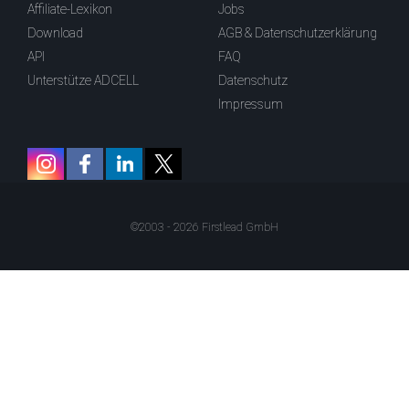
Affiliate-Lexikon
Jobs
Download
AGB & Datenschutzerklärung
API
FAQ
Unterstütze ADCELL
Datenschutz
Impressum
©2003 - 2026 Firstlead GmbH