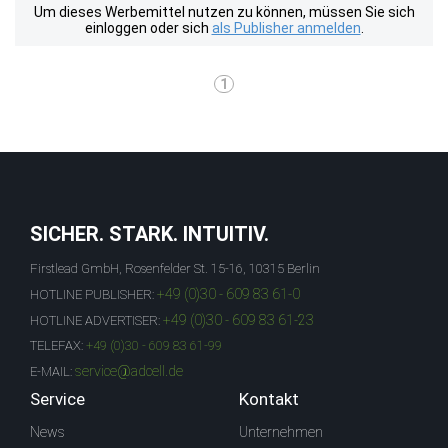
Um dieses Werbemittel nutzen zu können, müssen Sie sich
einloggen oder sich
als Publisher anmelden
.
1
SICHER. STARK. INTUITIV.
Firstlead GmbH, Rosenfelder St. 15-16, 10315 Berlin
+49 (0)30 - 609 83 61-0
HOTLINE PUBLISHER:
+49 (0)30 - 609 83 61-23
HOTLINE ADVERTISER:
TELEFAX:
+49 (0)30 - 609 83 61-99
service@adcell.de
E-MAIL:
Service
Kontakt
News
Unternehmen