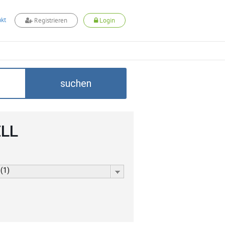
kt
Registrieren
Login
suchen
ELL
 (1)