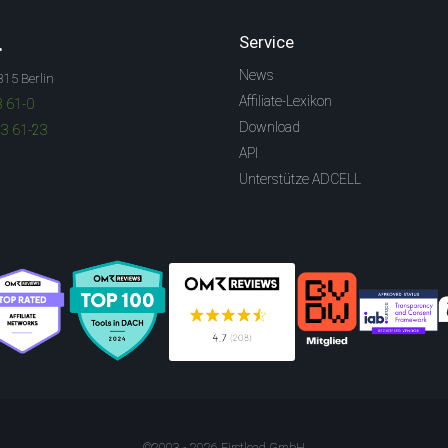
.
Service
News
315 Berlin
Affiliate-Lexikon
3 61-0
Download
83 61-23
API
Unterstütze ADCELL