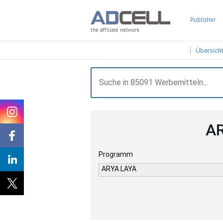
Publisher
the affiliate network
Übersich
AR
Programm
ARYA LAYA