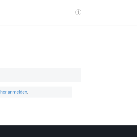
1
isher anmelden
.