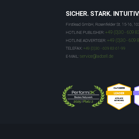
SICHER. STARK. INTUITIV
Firstlead GmbH, Rosenfelder St. 15-16, 10
+49 (0)30 - 609 8
HOTLINE PUBLISHER:
+49 (0)30 - 609 
HOTLINE ADVERTISER:
TELEFAX:
+49 (0)30 - 609 83 61-99
service@adcell.de
E-MAIL: