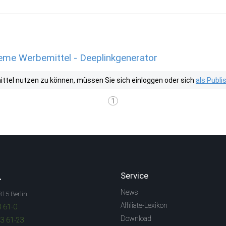
me Werbemittel - Deeplinkgenerator
tel nutzen zu können, müssen Sie sich einloggen oder sich
als Publ
1
.
Service
News
315 Berlin
Affiliate-Lexikon
3 61-0
Download
83 61-23