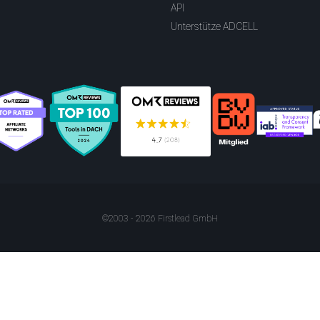
API
Unterstütze ADCELL
©2003 - 2026 Firstlead GmbH