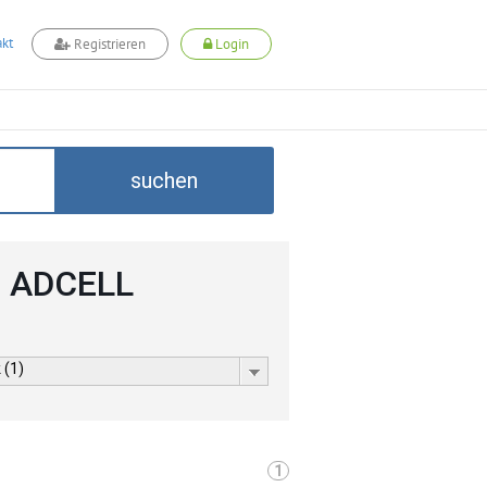
kt
Registrieren
Login
suchen
i ADCELL
 (1)
1