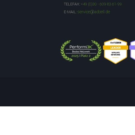
TELEFAX:
+49 (0)30 - 609 83 61-99
service@adcell.de
E-MAIL: