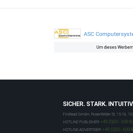
ASC Computersyste
Um dieses Werbemit
SICHER. STARK. INTUITIV
Firstlead GmbH, Rosenfelder St. 15-16, 10
+49 (0)30 - 609 8
HOTLINE PUBLISHER:
+49 (0)30 - 609 
HOTLINE ADVERTISER: