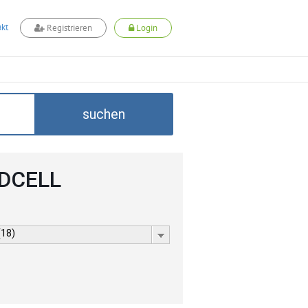
kt
Registrieren
Login
suchen
ADCELL
(18)