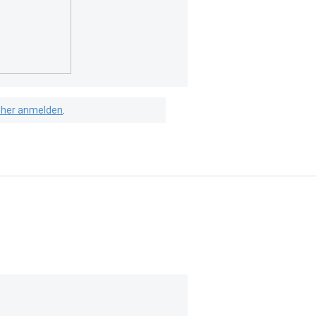
isher anmelden
.