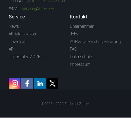
TELEFAX:
+49 (0)30 - 609 83 61-99
service@adcell.de
E-MAIL:
Service
Kontakt
News
Unternehmen
Affiliate-Lexikon
Jobs
Download
AGB & Datenschutzerklärung
API
FAQ
Unterstütze ADCELL
Datenschutz
Impressum
©2003 - 2026 Firstlead GmbH