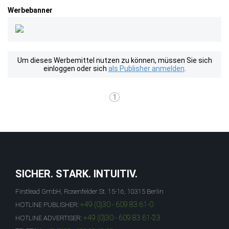
Werbebanner
Um dieses Werbemittel nutzen zu können, müssen Sie sich
einloggen oder sich
als Publisher anmelden
.
1
SICHER. STARK. INTUITIV.
Firstlead GmbH, Rosenfelder St. 15-16, 10315 Berlin
+49 (0)30 - 609 83 61-0
HOTLINE PUBLISHER:
+49 (0)30 - 609 83 61-23
HOTLINE ADVERTISER: