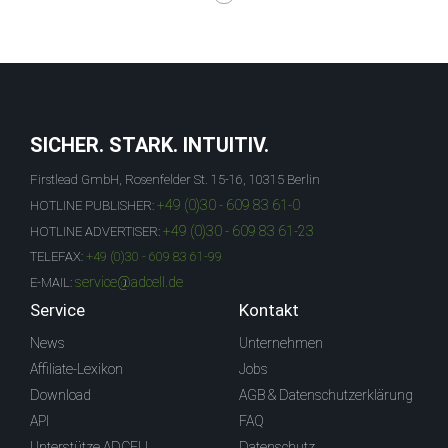
SICHER. STARK. INTUITIV.
Firstlead GmbH, Rosenfelder St. 15-16, 10315 Berlin
+49 (0)30 - 609 83 61-0
HOTLINE PUBLISHER:
+49 (0)30 - 609 83 61-23
HOTLINE ADVERTISER:
TELEFAX:
+49 (0)30 - 609 83 61-99
service@adcell.de
E-MAIL:
Service
Kontakt
News
Unternehmen
Affiliate-Lexikon
Jobs
Download
AGB & Datenschutzerklärung
API
FAQ
Unterstütze ADCELL
Datenschutz