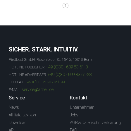
1
SICHER. STARK. INTUITIV.
Firstlead GmbH, Rosenfelder St. 15-16, 10315 Berlin
+49 (0)30 - 609 83 61-0
HOTLINE PUBLISHER:
+49 (0)30 - 609 83 61-23
HOTLINE ADVERTISER:
TELEFAX:
+49 (0)30 - 609 83 61-99
service@adcell.de
E-MAIL:
Service
Kontakt
News
Unternehmen
Affiliate-Lexikon
Jobs
Download
AGB & Datenschutzerklärung
API
FAQ