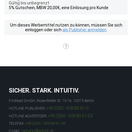
Gültig bis:unbegrenzt
5% Gutschein, MBW 20,00€, eine Einlösung pro Kunde
Um dieses Werbemittel nutzen zu können, müssen Sie sich
einloggen oder sich
als Publisher anmelden
.
1
SICHER. STARK. INTUITIV.
Firstlead GmbH, Rosenfelder St. 15-16, 10315 Berlin
+49 (0)30 - 609 83 61-0
HOTLINE PUBLISHER:
+49 (0)30 - 609 83 61-23
HOTLINE ADVERTISER:
TELEFAX:
+49 (0)30 - 609 83 61-99
service@adcell.de
E-MAIL: