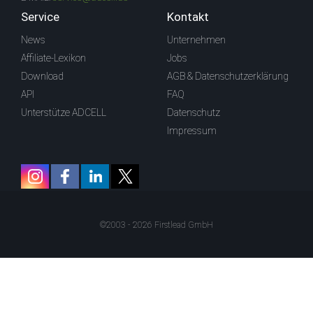
Service
Kontakt
News
Unternehmen
Affiliate-Lexikon
Jobs
Download
AGB & Datenschutzerklärung
API
FAQ
Unterstütze ADCELL
Datenschutz
Impressum
©2003 - 2026 Firstlead GmbH