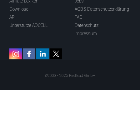
Affiliate-Lexikon
Jobs
Download
AGB & Datenschutzerklärung
API
FAQ
Unterstütze ADCELL
Datenschutz
Impressum
©2003 - 2026 Firstlead GmbH