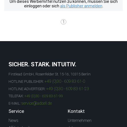
Um dieses Werbemittel nutzen zu können, müssen Sie sich
einloggen oder sich
als Publisher anmelden
.
1
SICHER. STARK. INTUITIV.
Firstlead GmbH, Rosenfelder St. 15-16, 10315 Berlin
+49 (0)30 - 609 83 61-0
HOTLINE PUBLISHER:
+49 (0)30 - 609 83 61-23
HOTLINE ADVERTISER:
TELEFAX:
+49 (0)30 - 609 83 61-99
service@adcell.de
E-MAIL:
Service
Kontakt
News
Unternehmen