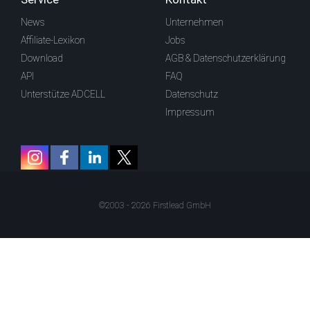
News
Unternehmen
Affiliate-Lexikon
Jobs
Download
AGB & Datenschutzerklärung
API
FAQ
Unterstütze ADCELL
Datenschutz
Impressum
©2003 - 2026 Firstlead GmbH