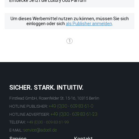
Entdecke Jetzt die Luxury Oud Parfum
Um dieses Werbemittel nutzen zu können, müssen Sie sich
einloggen oder sich
als Publisher anmelden
.
1
SICHER. STARK. INTUITIV.
Firstlead GmbH, Rosenfelder St. 15-16, 10315 Berlin
+49 (0)30 - 609 83 61-0
HOTLINE PUBLISHER:
+49 (0)30 - 609 83 61-23
HOTLINE ADVERTISER:
TELEFAX:
+49 (0)30 - 609 83 61-99
service@adcell.de
E-MAIL:
Service
Kontakt