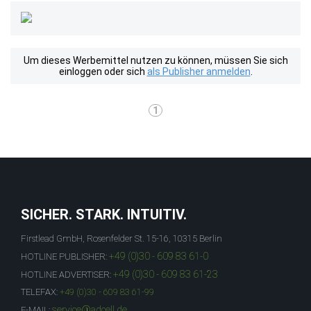
Um dieses Werbemittel nutzen zu können, müssen Sie sich
einloggen oder sich
als Publisher anmelden
.
1
SICHER. STARK. INTUITIV.
Firstlead GmbH, Rosenfelder St. 15-16, 10315 Berlin
+49 (0)30 - 609 83 61-0
HOTLINE PUBLISHER:
+49 (0)30 - 609 83 61-23
HOTLINE ADVERTISER:
TELEFAX:
+49 (0)30 - 609 83 61-99
service@adcell.de
E-MAIL: