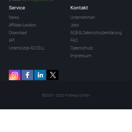
Service
Kontakt
News
Unternehmen
Affiliate-Lexikon
Jobs
Download
AGB & Datenschutzerklärung
API
FAQ
Unterstütze ADCELL
Datenschutz
Impressum
©2003 - 2026 Firstlead GmbH