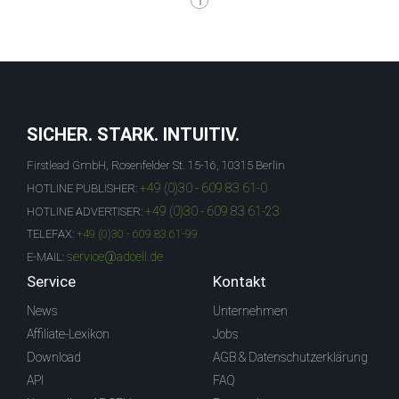
1
SICHER. STARK. INTUITIV.
Firstlead GmbH, Rosenfelder St. 15-16, 10315 Berlin
+49 (0)30 - 609 83 61-0
HOTLINE PUBLISHER:
+49 (0)30 - 609 83 61-23
HOTLINE ADVERTISER:
TELEFAX:
+49 (0)30 - 609 83 61-99
service@adcell.de
E-MAIL:
Service
Kontakt
News
Unternehmen
Affiliate-Lexikon
Jobs
Download
AGB & Datenschutzerklärung
API
FAQ