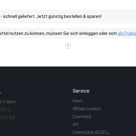
schnell geliefert. Jetzt günstig bestellen & sparen!
tel nutzen zu können, müssen Sie sich einloggen oder sich
als Publ
1
.
Service
News
315 Berlin
Affiliate-Lexikon
3 61-0
Download
83 61-23
API
Unterstütze ADCELL