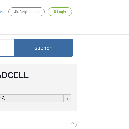
kt
Registrieren
Login
suchen
 ADCELL
 (2)
1