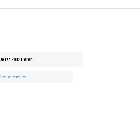
etzt kalkulieren!
isher anmelden
.