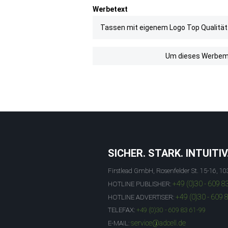
Werbetext
Tassen mit eigenem Logo Top Qualität - 
Um dieses Werbemit
SICHER. STARK. INTUITIV
Firstlead GmbH, Rosenfelder St. 15-16, 10
+49 (0)30 - 609 8
HOTLINE PUBLISHER:
+49 (0)30 - 609 
HOTLINE ADVERTISER:
TELEFAX:
+49 (0)30 - 609 83 61-99
service@adcell.de
E-MAIL: