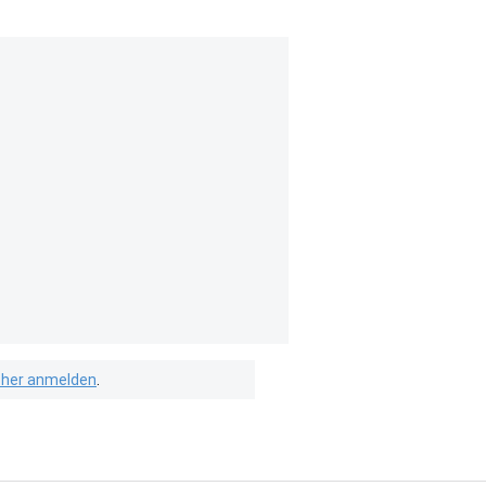
isher anmelden
.