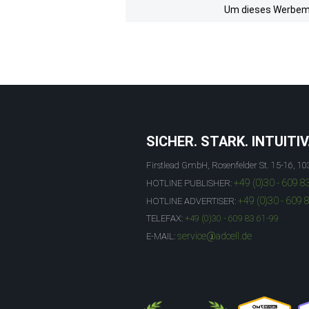
Um dieses Werbemit
SICHER. STARK. INTUITIV
Firstlead GmbH, Rosenfelder St. 15-16, 10
+49 (0)30 - 609 8
HOTLINE PUBLISHER:
+49 (0)30 - 609 
HOTLINE ADVERTISER:
TELEFAX:
+49 (0)30 - 609 83 61-99
service@adcell.de
E-MAIL: