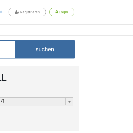
kt
Registrieren
Login
suchen
LL
(7)