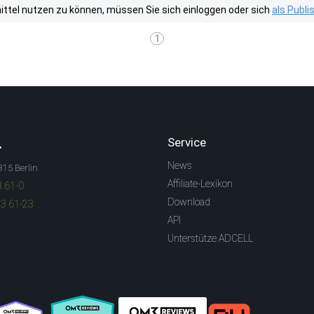
tel nutzen zu können, müssen Sie sich einloggen oder sich
als Publ
1
.
Service
News
315 Berlin
Affiliate-Lexikon
3 61-0
Download
83 61-23
API
Unterstütze ADCELL