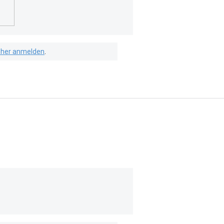
isher anmelden
.