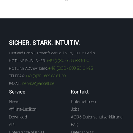
SICHER. STARK. INTUITIV.
Firstlead GmbH, Rosenfelder St. 15-16, 10315 Berlin
+49 (0)30 - 609 83 61-0
HOTLINE PUBLISHER:
+49 (0)30 - 609 83 61-23
HOTLINE ADVERTISER:
TELEFAX:
+49 (0)30 - 609 83 61-99
service@adcell.de
E-MAIL:
Service
Kontakt
News
Unternehmen
Affiliate-Lexikon
Jobs
Download
AGB & Datenschutzerklärung
API
FAQ
Unterstütze ADCELL
Datenschutz