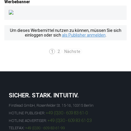
Werbebanner
Um dieses Werbemittel nutzen zu können, müssen Sie sich
einloggen oder sich
als Publisher anmelden
.
1
2
Nächste
SICHER. STARK. INTUITIV.
Firstlead GmbH, Rosenfelder St. 15-16, 10315 Berlin
+49 (0)30 - 609 83 61-0
HOTLINE PUBLISHER:
+49 (0)30 - 609 83 61-23
HOTLINE ADVERTISER:
TELEFAX:
+49 (0)30 - 609 83 61-99