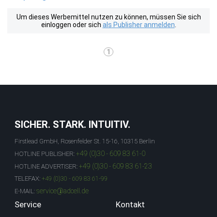
Um dieses Werbemittel nutzen zu können, müssen Sie sich
einloggen oder sich
als Publisher anmelden
.
1
SICHER. STARK. INTUITIV.
Firstlead GmbH, Rosenfelder St. 15-16, 10315 Berlin
+49 (0)30 - 609 83 61-0
HOTLINE PUBLISHER:
+49 (0)30 - 609 83 61-23
HOTLINE ADVERTISER:
TELEFAX:
+49 (0)30 - 609 83 61-99
service@adcell.de
E-MAIL:
Service
Kontakt