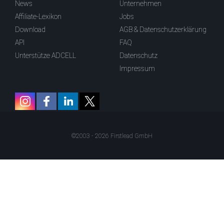
News
Unternehmen
Affiliate-Lexikon
Jobs
Download
AGB & Datenschutzerklärung
API
FAQ
Unterstütze ADCELL
Datenschutz
Impressum
©2003 - 2026 Firstlead GmbH